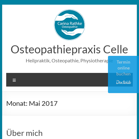
Zum
Inhalt
springen
Osteopathiepraxis Celle
Heilpraktik, Osteopathie, Physiotherapie
Termin
online
buchen
Menü
Monat:
Mai 2017
Über mich