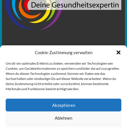
„Willst du den Soundtrack deines Lebens selbst schreiben oder
Cookie-Zustimmung verwalten
überlässt du es anderen?“
Um dir ein optimales Erlebnis zu bieten, verwenden wir Technologien wie
Starte in deine Gesundheit
Cookies, um Geräteinformationen zu speichern und/oder darauf zuzugreifen.
Carina Rathke – Gesundheitsexpertin
– lebt das, was sie lehrt
Wenn du diesen Technologien zustimmst, können wir Daten wie das
Surfverhalten oder eindeutige IDs auf dieser Website verarbeiten. Wenn du
deine Zustimmung nicht erteilst oder zurückziehst, können bestimmte
Merkmale und Funktionen beeinträchtigt werden.
Akzeptieren
Ablehnen