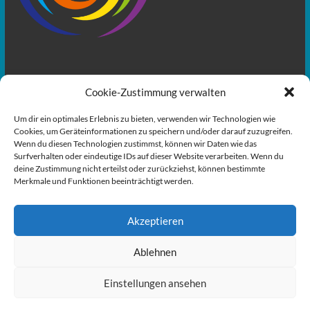
„Willst du den Soundtrack deines Lebens selbst schreiben oder
Cookie-Zustimmung verwalten
überlässt du es anderen?“
Um dir ein optimales Erlebnis zu bieten, verwenden wir Technologien wie
Starte in deine Gesundheit
Cookies, um Geräteinformationen zu speichern und/oder darauf zuzugreifen.
Carina Rathke – Gesundheitsexpertin
– lebt das, was sie lehrt
Wenn du diesen Technologien zustimmst, können wir Daten wie das
Surfverhalten oder eindeutige IDs auf dieser Website verarbeiten. Wenn du
deine Zustimmung nicht erteilst oder zurückziehst, können bestimmte
Merkmale und Funktionen beeinträchtigt werden.
Akzeptieren
Ablehnen
Einstellungen ansehen
Copyright © 2026
Osteopathiepraxis Celle
. Alle Rechte vorbehalten. Theme
Spacious
von ThemeGrill. Präsentiert von:
WordPress
.