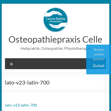
Zum
Inhalt
springen
Osteopathiepraxis Celle
Heilpraktik, Osteopathie, Physiotherapie
Termin
online
buchen
Menü
lato-v23-latin-700
lato-v23-latin-700