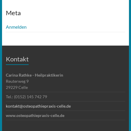
Meta
Anmelden
Kontakt
Carina Rathke - Heilpraktikerin
Reuterweg 9
29229 Celle
Tel.: (0152) 145 742 79
kontakt@osteopathiepraxis-celle.de
www.osteopathiepraxis-celle.de