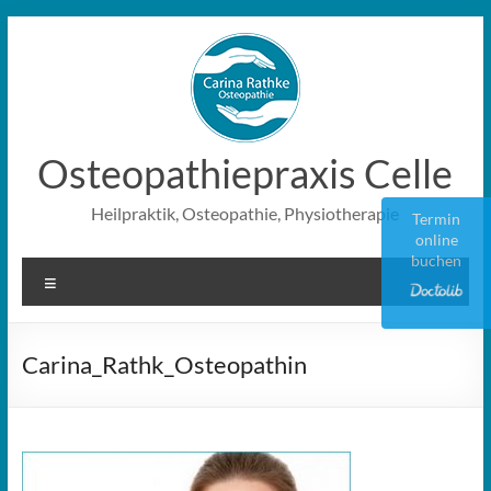
Zum
Inhalt
springen
Osteopathiepraxis Celle
Heilpraktik, Osteopathie, Physiotherapie
Termin
online
buchen
Menü
Carina_Rathk_Osteopathin