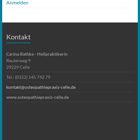
Anmelden
Kontakt
Carina Rathke - Heilpraktikerin
Reuterweg 9
29229 Celle
Tel.: (0152) 145 742 79
kontakt@osteopathiepraxis-celle.de
www.osteopathiepraxis-celle.de